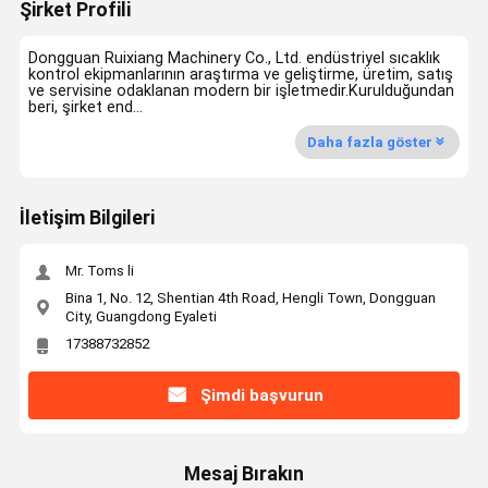
Şirket Profili
Dongguan Ruixiang Machinery Co., Ltd. endüstriyel sıcaklık
kontrol ekipmanlarının araştırma ve geliştirme, üretim, satış
ve servisine odaklanan modern bir işletmedir.Kurulduğundan
beri, şirket end...
Daha fazla göster
İletişim Bilgileri
Mr. Toms li
Bina 1, No. 12, Shentian 4th Road, Hengli Town, Dongguan
City, Guangdong Eyaleti
17388732852
Şimdi başvurun
Mesaj Bırakın